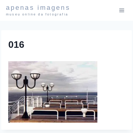
Pular
apenas imagens
para
museu online da fotografia
o
Conteúdo
016