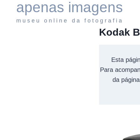
apenas imagens
Pular
para
museu online da fotografia
o
Conteúdo
Kodak B
Esta págin
Para acompanha
da página