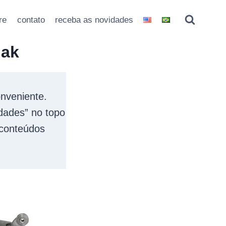
re
contato
receba as novidades
dak
onveniente.
idades” no topo
 conteúdos