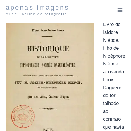
Pular
apenas imagens
para
museu online da fotografia
o
Livro de
Conteúdo
Isidore
Niépce,
filho de
Nicéphore
Niépce,
acusando
Louis
Daguerre
de ter
falhado
ao
contrato
que havia