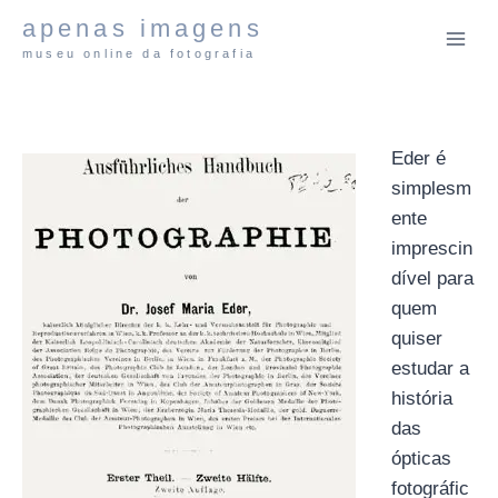
Pular
apenas imagens
para
museu online da fotografia
o
Conteúdo
Eder é
simplesm
ente
imprescin
dível para
quem
quiser
estudar a
história
das
ópticas
fotográfic