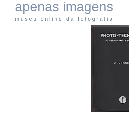
apenas imagens
Pular
para
museu online da fotografia
o
Conteúdo