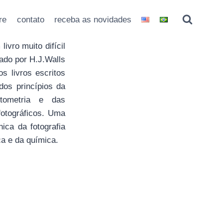
re
contato
receba as novidades
ivro muito difícil
ado por H.J.Walls
s livros escritos
dos princípios da
tometria e das
fotográficos. Uma
ica da fotografia
a e da química.