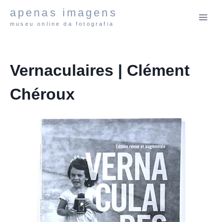
Pular
apenas imagens
para
museu online da fotografia
o
Conteúdo
Vernaculaires | Clément
Chéroux