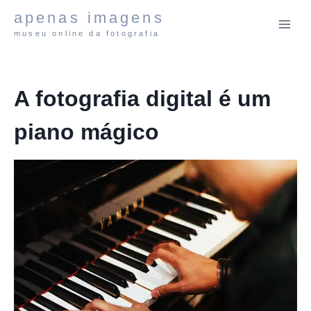
Pular
apenas imagens
para
museu online da fotografia
o
Conteúdo
A fotografia digital é um
piano mágico