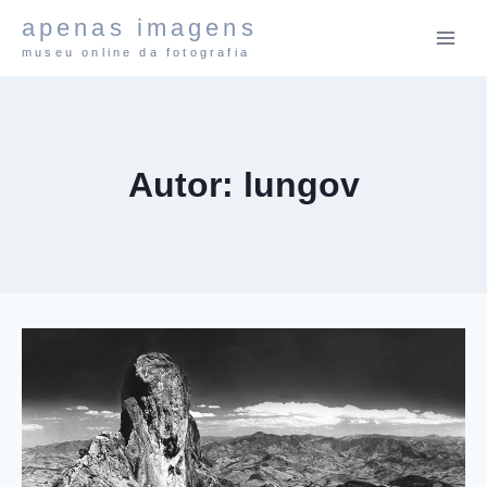
Pular
apenas imagens
para
museu online da fotografia
o
Conteúdo
Autor: lungov