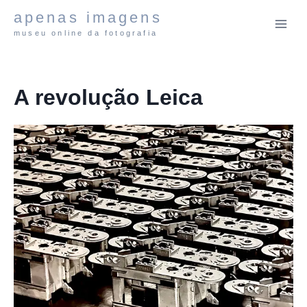
Pular
apenas imagens
para
museu online da fotografia
o
Conteúdo
A revolução Leica