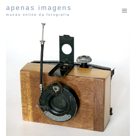
Pular
apenas imagens
para
museu online da fotografia
o
Conteúdo