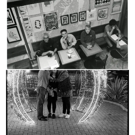
Deixe um comentário
O seu endereço de e-mail não será publicado.
Campos
obrigatórios são marcados com
*
Comentário
*