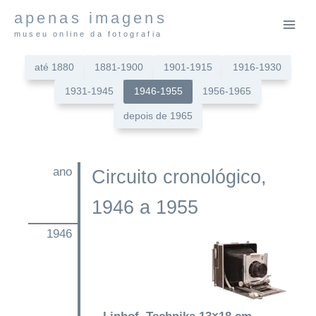
Pular
apenas imagens
para
museu online da fotografia
o
Conteúdo
até 1880
1881-1900
1901-1915
1916-1930
1931-1945
1946-1955
1956-1965
depois de 1965
ano
Circuito cronológico,
1946 a 1955
1946