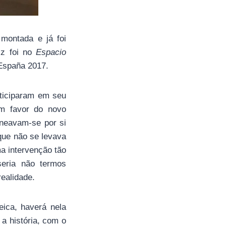
montada e já foi
iz foi no
Espacio
 España 2017.
rticiparam em seu
em favor do novo
ineavam-se por si
que não se levava
ma intervenção tão
 seria não termos
realidade.
ica, haverá nela
a história, com o