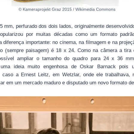
© Kameraprojekt Graz 2015 / Wikimedia Commons
35 mm, perfurado dos dois lados, originalmente desenvolvid
opularizou por muitas décadas como um formato padrão 
 diferença importante: no cinema, na filmagem e na projeçã
ato (sempre paisagem) é 18 x 24. Como na câmera a tira 
 possível ampliar o tamanho do quadro para 24 x 36 m
uma ideia muito engenhosa de Oskar Barnack pois
 caso a Ernest Leitz, em Wetzlar, onde ele trabalhava, 
ciar em um mercado maduro e disputado um novo formato de f