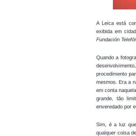
A Leica está co
exibida em cida
Fundación Telefó
Quando a fotogra
desenvolvimento
procedimento par
mesmos. Era a na
em conta naquela 
grande, tão limi
enveredado por es
Sim, é a luz qu
qualquer coisa d