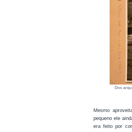
Dos arqu
Mesmo aproveita
pequeno ele ain
era feito por c