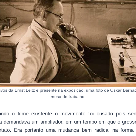
ivos da Ernst Leitz e presente na exposição, uma foto de Oskar Barna
mesa de trabalho.
ndo o filme existente o movimento foi ousado pois se
da demandava um ampliador, em um tempo em que o gross
ontato. Era portanto uma mudança bem radical na forma