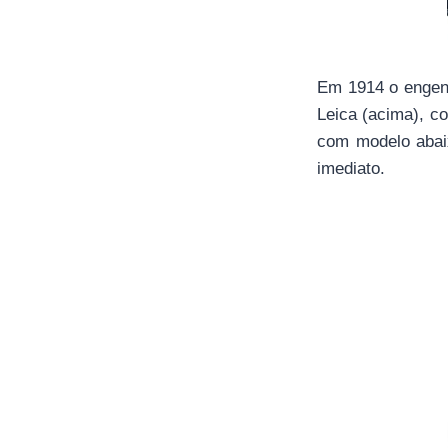
Em 1914 o engenh
Leica (acima), c
com modelo abaix
imediato.