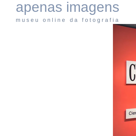
apenas imagens
Pular
para
museu online da fotografia
o
Conteúdo