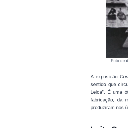
Foto de d
A exposicão
Con
sentido que circ
Leica”. É uma ó
fabricação, da 
produziram nos úl