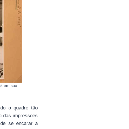
ck em sua
ndo o quadro tão
o das impressões
 de se encarar a