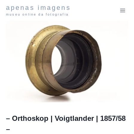
Pular
apenas imagens
para
museu online da fotografia
o
Conteúdo
– Orthoskop | Voigtlander | 1857/58
–