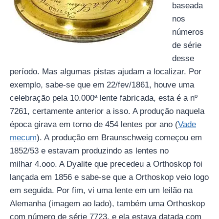
baseada
nos
números
de série
desse
período. Mas algumas pistas ajudam a localizar. Por
exemplo, sabe-se que em 22/fev/1861, houve uma
celebração pela 10.000ª lente fabricada, esta é a nº
7261, certamente anterior a isso. A produção naquela
época girava em torno de 454 lentes por ano (
Vade
mecum
). A produção em Braunschweig começou em
1852/53 e estavam produzindo as lentes no
milhar 4.ooo. A Dyalite que precedeu a Orthoskop foi
lançada em 1856 e sabe-se que a Orthoskop veio logo
em seguida. Por fim, vi uma lente em um leilão na
Alemanha (imagem ao lado), também uma Orthoskop
com número de série 7723, e ela estava datada com