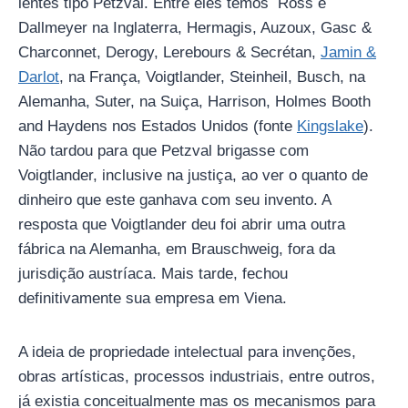
lentes tipo Petzval. Entre eles temos Ross e
Dallmeyer na Inglaterra, Hermagis, Auzoux, Gasc &
Charconnet, Derogy, Lerebours & Secrétan,
Jamin &
Darlot
, na França, Voigtlander, Steinheil, Busch, na
Alemanha, Suter, na Suiça, Harrison, Holmes Booth
and Haydens nos Estados Unidos (fonte
Kingslake
).
Não tardou para que Petzval brigasse com
Voigtlander, inclusive na justiça, ao ver o quanto de
dinheiro que este ganhava com seu invento. A
resposta que Voigtlander deu foi abrir uma outra
fábrica na Alemanha, em Brauschweig, fora da
jurisdição austríaca. Mais tarde, fechou
definitivamente sua empresa em Viena.
A ideia de propriedade intelectual para invenções,
obras artísticas, processos industriais, entre outros,
já existia conceitualmente mas os mecanismos para