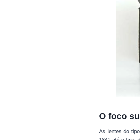
O foco s
As lentes do tip
1841 até o final