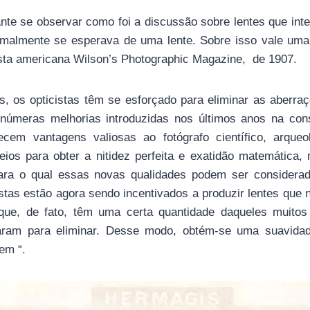
ante se observar como foi a discussão sobre lentes que int
malmente se esperava de uma lente. Sobre isso vale uma
ista americana Wilson’s Photographic Magazine, de 1907.
s, os opticistas têm se esforçado para eliminar as aberraç
númeras melhorias introduzidas nos últimos anos na con
recem vantagens valiosas ao fotógrafo científico, arqueo
ios para obter a nitidez perfeita e exatidão matemática
 para o qual essas novas qualidades podem ser considera
istas estão agora sendo incentivados a produzir lentes que
que, de fato, têm uma certa quantidade daqueles muitos
aram para eliminar. Desse modo, obtém-se uma suavida
em “.