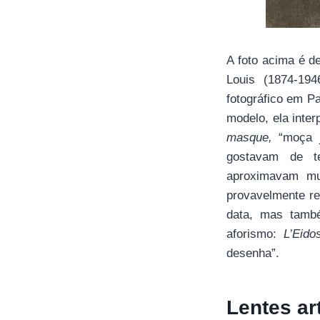
A foto acima é d
Louis (1874-19
fotográfico em P
modelo, ela inte
masque,
“moça j
gostavam de te
aproximavam mui
provavelmente r
data, mas tamb
aforismo:
L’Eido
desenha”.
Lentes ar