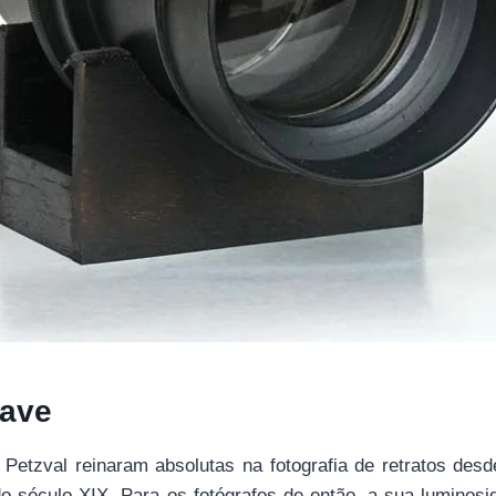
uave
o Petzval reinaram absolutas na fotografia de retratos des
 do século XIX. Para os fotógrafos de então, a sua lumino