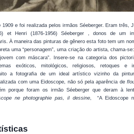
e 1909 e foi realizada pelos irmãos Séeberger. Eram três, J
46) et Henri (1876-1956) Séeberger , donos de um imp
aris. À maneira das pinturas de gênero esta foto tem um no
rpreta uma “personagem”, uma criação do artista, chama-se
ovem com máscara”. Insere-se na categoria dos pictoria
mas exóticos, mitológicos, religiosos, retoques e i
to a fotografia de um ideal artístico vizinho da pintur
ealizada com uma Eidoscope, não só pela aparência de
flo
ém porque foram os irmão Séeberger que deram à len
scope ne photographie pas, il dessine
, “A Eidoscope nã
tísticas