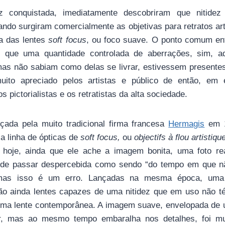
 conquistada, imediatamente descobriram que nitide
uando surgiram comercialmente as objetivas para retratos art
ia das lentes
soft focus
, ou foco suave. O ponto comum en
r que uma quantidade controlada de aberrações, sim, a
as não sabiam como delas se livrar, estivessem present
uito apreciado pelos artistas e público de então, em 
 pictorialistas e os retratistas da alta sociedade.
çada pela muito tradicional firma francesa
Hermagis
em 1
a linha de ópticas de
soft focus,
ou
objectifs à flou artistiq
 hoje, ainda que ele ache a imagem bonita, uma foto r
ode passar despercebida como sendo “do tempo em que n
 mas isso é um erro. Lançadas na mesma época, um
são ainda lentes capazes de uma nitidez que em uso não 
ma lente contemporânea. A imagem suave, envelopada de u
uir, mas ao mesmo tempo embaralha nos detalhes, foi mu