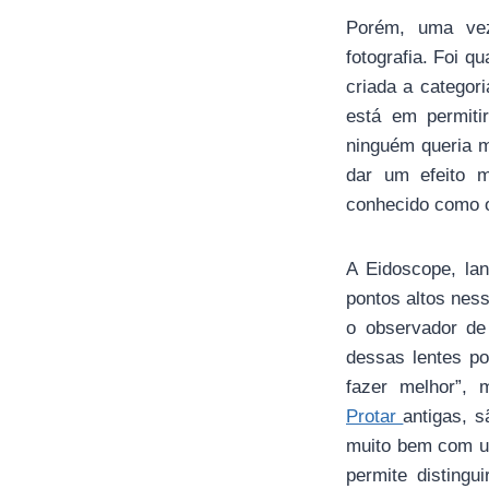
Porém, uma vez
fotografia. Foi q
criada a categor
está em permiti
ninguém queria m
dar um efeito m
conhecido como os
A Eidoscope, lan
pontos altos ness
o observador de
dessas lentes p
fazer melhor”,
Protar
antigas, 
muito bem com u
permite disting