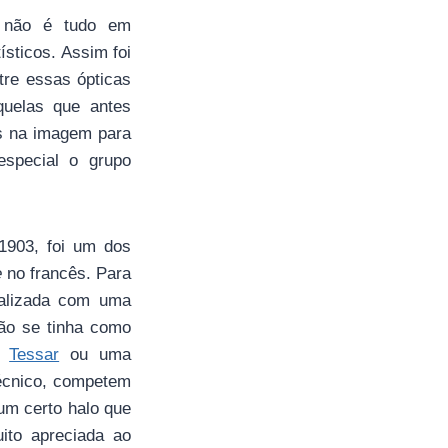
z não é tudo em
ísticos. Assim foi
tre essas ópticas
quelas que antes
es na imagem para
especial o grupo
903, foi um dos
ue
no francês. Para
ealizada com uma
ão se tinha como
a
Tessar
ou uma
técnico, competem
m certo halo que
ito apreciada ao