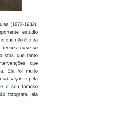
ules (1872-1932),
ortante estúdio
me que não é o da
:
Jeune femme au
listas que tanto
ntervenções que
a. Ela foi muito
u artistique
e pela
te o seu famoso
o fotografa, ela