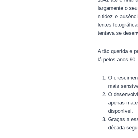
largamente o seu
nitidez e ausênc
lentes fotográfi
tentava se desenv
A tão querida e 
lá pelos anos 90
O cresciment
mais sensíve
O desenvolvi
apenas matem
disponível.
Graças a ess
década segui