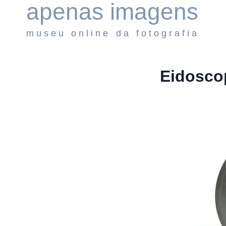
apenas imagens
Pular
para
museu online da fotografia
o
Conteúdo
Eidosco